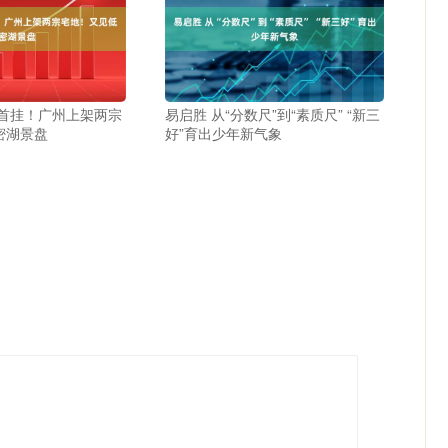
年首挂！广州上架两宗
易启胜 从“分数尺”到“素质尺” “新三
密湖景盘
好”育出少年新气象