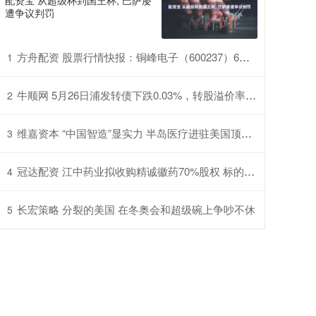
配资宝 从超级杯到国王杯, 巴萨屡
遭争议判罚
方舟配资 股票行情快报：铜峰电子（600237）6月5日主力资金净卖出574.91万元
1
牛顺网 5月26日浦发转债下跌0.03%，转股溢价率17.94%
2
维嘉资本 “中国智造”显实力 半岛医疗进驻美国顶尖医疗机构
3
冠达配资 江中药业拟收购精诚徽药70%股权 标的刚发生药品召回
4
长宏策略 分裂的美国 在冬奥会和超级碗上争吵不休
5