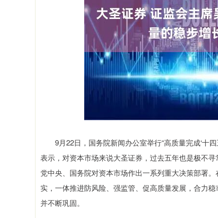
深证成指
14110.12
1.92
0.57%
-34.08
-
9月22日，国务院新闻办公室举行“高质量完成‘十四
表示，对资本市场来说大圣证券，过去五年也是极不寻
党中央、国务院对资本市场作出一系列重大决策部署。
实，一体推进防风险、强监管、促高质量发展，合力稳
并不断巩固。