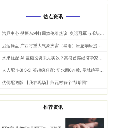
热点资讯
浩鼎中心 樊振东对打周杰伦引热议: 奥运冠军与乐坛天王跨界互动背后体育破圈的真因
启运操盘 广西将重大气象灾害（暴雨）应急响应提升至Ⅱ级
水果优配 AI 巨额投资未见实效？高盛首席经济学家称其对美国 GDP 增长贡献基本为零
人人配 1-3! 3-3! 英超疯狂夜: 切尔西6连败, 曼城绝平, 阿森纳获利好
优优配送版 【我在现场】熊瓦村有个“帮帮团”
推荐资讯