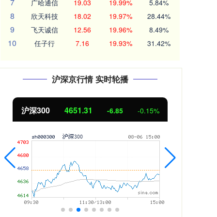
7
广哈通信
19.03
19.99%
5.84%
8
欣天科技
18.02
19.97%
28.44%
9
飞天诚信
12.56
19.96%
8.49%
10
任子行
7.16
19.93%
31.42%
沪深京行情 实时轮播
北证50
1122.88
创业
3.42
0.30%