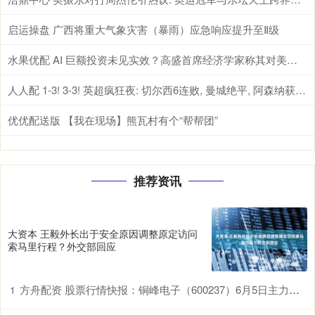
启运操盘 广西将重大气象灾害（暴雨）应急响应提升至Ⅱ级
水果优配 AI 巨额投资未见实效？高盛首席经济学家称其对美国 GDP 增长贡献基本为零
人人配 1-3! 3-3! 英超疯狂夜: 切尔西6连败, 曼城绝平, 阿森纳获利好
优优配送版 【我在现场】熊瓦村有个“帮帮团”
推荐资讯
大资本 王毅外长出于安全原因调整原定访问
索马里行程？外交部回应
方舟配资 股票行情快报：铜峰电子（600237）6月5日主力资金净卖出574.91万元
1