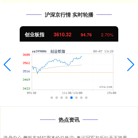
沪深京行情 实时轮播
创业板指
3610.32
94.76
2.70%
热点资讯
浩鼎中心 樊振东对打周杰伦引热议: 奥运冠军与乐坛天王跨界互动背后体育破圈的真因