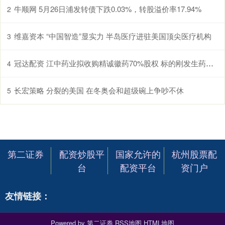
牛顺网 5月26日浦发转债下跌0.03%，转股溢价率17.94%
2
维嘉资本 “中国智造”显实力 半岛医疗进驻美国顶尖医疗机构
3
冠达配资 江中药业拟收购精诚徽药70%股权 标的刚发生药品召回
4
长宏策略 分裂的美国 在冬奥会和超级碗上争吵不休
5
第二证券
配资炒股平
国家允许的
杭州股票配
台
配资平台
资门户
友情链接：
Powered by
第二证券
RSS地图
HTML地图