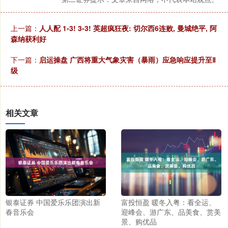
上一篇：
人人配 1-3! 3-3! 英超疯狂夜: 切尔西6连败, 曼城绝平, 阿
森纳获利好
下一篇：
启运操盘 广西将重大气象灾害（暴雨）应急响应提升至Ⅱ
级
相关文章
银泰证券 中国爱乐乐团演出新
富投恒盈 暖冬入粤：看全运、
春音乐会
迎峰会、游广东、品美食、赏美
景、购优品