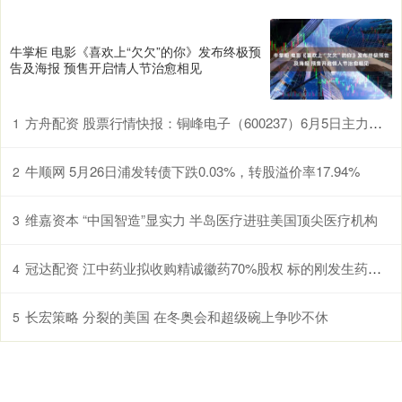
牛掌柜 电影《喜欢上“欠欠”的你》发布终极预
告及海报 预售开启情人节治愈相见
方舟配资 股票行情快报：铜峰电子（600237）6月5日主力资金净卖出574.91万元
1
牛顺网 5月26日浦发转债下跌0.03%，转股溢价率17.94%
2
维嘉资本 “中国智造”显实力 半岛医疗进驻美国顶尖医疗机构
3
冠达配资 江中药业拟收购精诚徽药70%股权 标的刚发生药品召回
4
长宏策略 分裂的美国 在冬奥会和超级碗上争吵不休
5