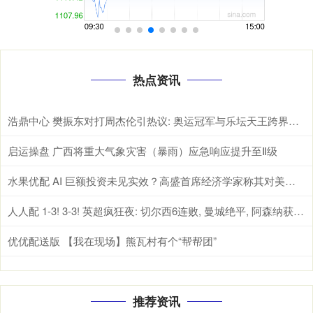
热点资讯
浩鼎中心 樊振东对打周杰伦引热议: 奥运冠军与乐坛天王跨界互动背后体育破圈的真因
启运操盘 广西将重大气象灾害（暴雨）应急响应提升至Ⅱ级
水果优配 AI 巨额投资未见实效？高盛首席经济学家称其对美国 GDP 增长贡献基本为零
人人配 1-3! 3-3! 英超疯狂夜: 切尔西6连败, 曼城绝平, 阿森纳获利好
优优配送版 【我在现场】熊瓦村有个“帮帮团”
推荐资讯