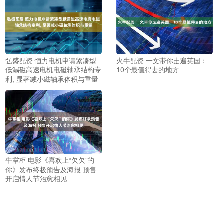
弘盛配资 恒力电机申请紧凑型
火牛配资 一文带你走遍英国：
低漏磁高速电机电磁轴承结构专
10个最值得去的地方
利, 显著减小磁轴承体积与重量
牛掌柜 电影《喜欢上“欠欠”的
你》发布终极预告及海报 预售
开启情人节治愈相见