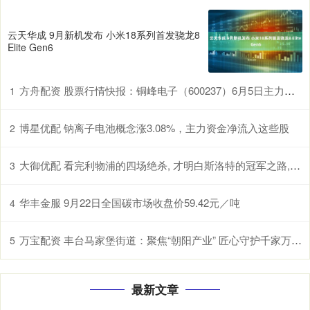
云天华成 9月新机发布 小米18系列首发骁龙8
Elite Gen6
方舟配资 股票行情快报：铜峰电子（600237）6月5日主力资金净卖出574.91万元
1
博星优配 钠离子电池概念涨3.08%，主力资金净流入这些股
2
大御优配 看完利物浦的四场绝杀, 才明白斯洛特的冠军之路, 有多么惊险
3
华丰金服 9月22日全国碳市场收盘价59.42元／吨
4
万宝配资 丰台马家堡街道：聚焦“朝阳产业” 匠心守护千家万户幸福梦
5
最新文章