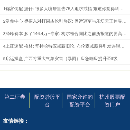
锦富优配 波什: 很多人喷詹皇去76人追求戒指 难道你觉得科比乔丹就不追总冠军了
1
浩鼎中心 樊振东对打周杰伦引热议: 奥运冠军与乐坛天王跨界互动背后体育破圈的真因
2
泽峰资本 多了146.4万~专家: 梅尔顿合同比之前所报道的要高 为2年1246.4万
3
上证速配 格林: 坚持哈特应减薪旧论, 布伦森减薪将引发连锁反应
4
启运操盘 广西将重大气象灾害（暴雨）应急响应提升至Ⅱ级
5
第二证券
配资炒股平
国家允许的
杭州股票配
台
配资平台
资门户
友情链接：