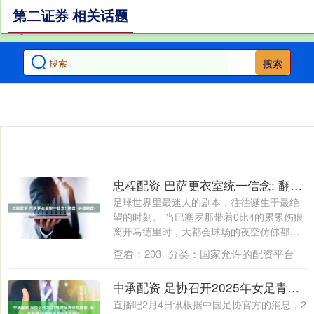
第二证券 相关话题
搜索
忠程配资 巴萨更衣室统一信念: 翻盘, 必须翻盘!
足球世界里最迷人的剧本，往往诞生于最绝
望的时刻。 当巴塞罗那带着0比4的累累伤痕
离开马德里时，大都会球场的夜空仿佛都要
塌....
查看：
203
分类：
国家允许的配资平台
中承配资 足协召开2025年女足青训总结会, 全年开展29期教练员技术支持班
直播吧2月4日讯根据中国足协官方的消息，2