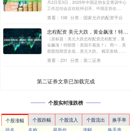
月2日至3日，2025年中国足协女足青训中心
工作总结会议在杭州召开。中国足协女....
查看：
108
分类：
国家允许的配资平台
忠程配资 美元大跌，黄金飙涨！特朗普：美国不着急？
（原标题：美元大跌忠程配资忠程配资，黄
金飙涨！特朗普：美国不着急？） 周一，美
股股指期货走低，美元大跌。 截至发稿，纳
斯....
查看：
231
分类：
第二证券
第二证券文章已加载完成
个股实时涨跌榜
个股跌幅
个股流入
个股流出
换手率
个股涨幅
排名
名称
最新价
涨幅
换手率