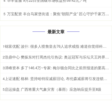
华丰金服 9月22日全国碳市场收盘价59.42元／吨
4
万宝配资 丰台马家堡街道：聚焦“朝阳产业” 匠心守护千家万户幸福梦
5
最新文章
锦富优配 波什: 很多人喷詹皇去76人追求戒指 难道你觉得科比乔丹就不追总冠军了
1
浩鼎中心 樊振东对打周杰伦引热议: 奥运冠军与乐坛天王跨界互动背后体育破圈的真因
2
泽峰资本 多了146.4万~专家: 梅尔顿合同比之前所报道的要高 为2年1246.4万
3
上证速配 格林: 坚持哈特应减薪旧论, 布伦森减薪将引发连锁反应
4
启运操盘 广西将重大气象灾害（暴雨）应急响应提升至Ⅱ级
5