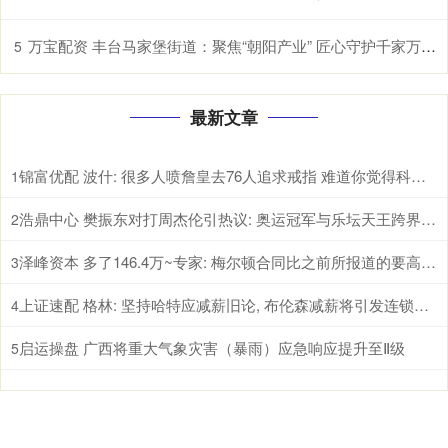
万宝配资 丰台马家堡街道：聚焦“朝阳产业” 匠心守护千家万户幸福梦
5
最新文章
锦富优配 波什: 很多人喷詹皇去76人追求戒指 难道你觉得科比乔丹就不追总冠军了
1
浩鼎中心 樊振东对打周杰伦引热议: 奥运冠军与乐坛天王跨界互动背后体育破圈的真因
2
泽峰资本 多了146.4万~专家: 梅尔顿合同比之前所报道的要高 为2年1246.4万
3
上证速配 格林: 坚持哈特应减薪旧论, 布伦森减薪将引发连锁反应
4
启运操盘 广西将重大气象灾害（暴雨）应急响应提升至Ⅱ级
5