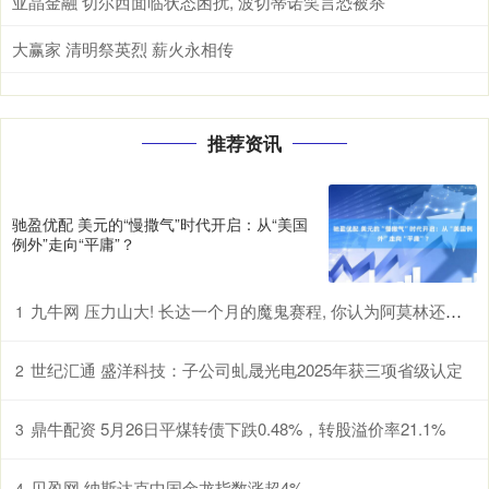
亚晶金融 切尔西面临状态困扰, 波切蒂诺笑言恐被杀
大赢家 清明祭英烈 薪火永相传
推荐资讯
驰盈优配 美元的“慢撒气”时代开启：从“美国
例外”走向“平庸”？
九牛网 压力山大! 长达一个月的魔鬼赛程, 你认为阿莫林还能挺多久?
1
世纪汇通 盛洋科技：子公司虬晟光电2025年获三项省级认定
2
鼎牛配资 5月26日平煤转债下跌0.48%，转股溢价率21.1%
3
贝盈网 纳斯达克中国金龙指数涨超4%
4