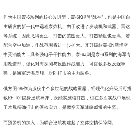
作为中国轰-6系列的核心改进型，轰-6K绰号“战神”，也是中国自
主研发的新一代中远程轰炸机。由于改进了发动机和武器、雷达
等系统，因此飞得更远，打击的范围更大、打击精度也更高。若
配合空中加油，作战范围将进一步扩大。其升级款轰-6N新增空
中受油能力，具备强电子干扰能力。轰-6J则是轰-6系列的海军专
用改进型，强化对海探测与反舰作战能力，可搭载多枚反舰导
弹，是海军远海反舰、对陆打击的主力装备。
俄方图-95作为服役半个多世纪的战略重器，经现代化升级后可搭
载Kh-101隐身巡航导弹，既能实施核打击，也在多次实战中展现
了常规精确打击的硬核实力，是俄空天军战略威慑的中坚。
而预警机的加入，为联合巡航构建起了立体空情保障网。