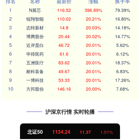
排名
名称
最新价
涨幅
换手率
1
N展芯
116.52
396.89%
79.39%
2
锐翔智能
110.02
20.21%
16.80%
3
志特新材
14.8
20.03%
14.18%
4
博腾股份
20.44
20.02%
14.77%
5
近岸蛋白
46.72
20.01%
5.62%
6
毕得医药
61.6
20.01%
6.12%
7
五洲医疗
83.62
20.01%
18.37%
8
耐科装备
49.67
20.01%
6.83%
9
一博科技
53.33
20.01%
17.26%
10
方邦股份
146.16
20.00%
7.68%
沪深京行情 实时轮播
北证50
1134.24
11.37
1.01%