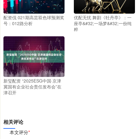
配资伐 021期高芸双色球预测奖
优配无忧 舞剧《牡丹亭》：一
号：012路分析
座亭&#32;一场梦&#32;一份纯
粹
新玺配资 “2025ESG中国·京津
冀国有企业社会责任发布会”在
津召开
相关评论
本文评分
*