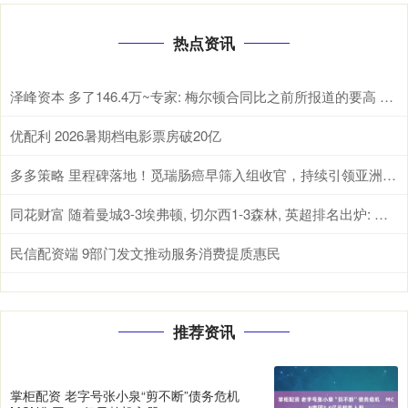
热点资讯
泽峰资本 多了146.4万~专家: 梅尔顿合同比之前所报道的要高 为2年1246.4万
优配利 2026暑期档电影票房破20亿
多多策略 里程碑落地！觅瑞肠癌早筛入组收官，持续引领亚洲千亿市场
同花财富 随着曼城3-3埃弗顿, 切尔西1-3森林, 英超排名出炉: 阿森纳开心了
民信配资端 9部门发文推动服务消费提质惠民
推荐资讯
掌柜配资 老字号张小泉“剪不断”债务危机