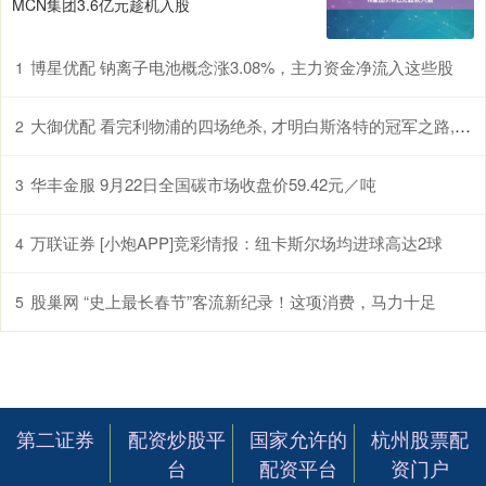
MCN集团3.6亿元趁机入股
博星优配 钠离子电池概念涨3.08%，主力资金净流入这些股
1
大御优配 看完利物浦的四场绝杀, 才明白斯洛特的冠军之路, 有多么惊险
2
华丰金服 9月22日全国碳市场收盘价59.42元／吨
3
万联证券 [小炮APP]竞彩情报：纽卡斯尔场均进球高达2球
4
股巢网 “史上最长春节”客流新纪录！这项消费，马力十足
5
第二证券
配资炒股平
国家允许的
杭州股票配
台
配资平台
资门户