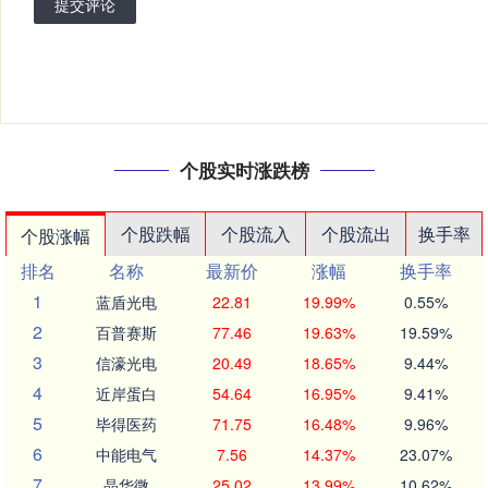
提交评论
个股实时涨跌榜
个股跌幅
个股流入
个股流出
换手率
个股涨幅
排名
名称
最新价
涨幅
换手率
1
蓝盾光电
22.81
19.99%
0.55%
2
百普赛斯
77.46
19.63%
19.59%
3
信濠光电
20.49
18.65%
9.44%
4
近岸蛋白
54.64
16.95%
9.41%
5
毕得医药
71.75
16.48%
9.96%
6
中能电气
7.56
14.37%
23.07%
7
晶华微
25.02
13.99%
10.62%